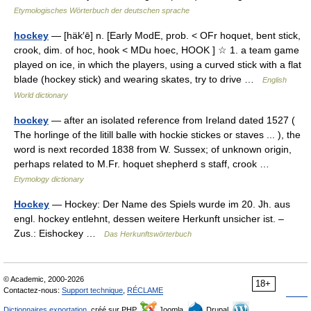
Etymologisches Wörterbuch der deutschen sprache
hockey
— [häk′ē] n. [Early ModE, prob. < OFr hoquet, bent stick,
crook, dim. of hoc, hook < MDu hoec, HOOK ] ☆ 1. a team game
played on ice, in which the players, using a curved stick with a flat
blade (hockey stick) and wearing skates, try to drive …
English
World dictionary
hockey
— after an isolated reference from Ireland dated 1527 (
The horlinge of the litill balle with hockie stickes or staves ... ), the
word is next recorded 1838 from W. Sussex; of unknown origin,
perhaps related to M.Fr. hoquet shepherd s staff, crook …
Etymology dictionary
Hockey
— Hockey: Der Name des Spiels wurde im 20. Jh. aus
engl. hockey entlehnt, dessen weitere Herkunft unsicher ist. –
Zus.: Eishockey …
Das Herkunftswörterbuch
© Academic, 2000-2026
18+
Contactez-nous:
Support technique
,
RÉCLAME
Dictionnaires exportation
, créé sur PHP,
Joomla,
Drupal,