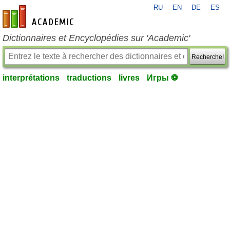
RU
EN
DE
ES
fr-academic.com
Dictionnaires et Encyclopédies sur 'Academic'
Recherche!
interprétations
traductions
livres
Игры ⚽