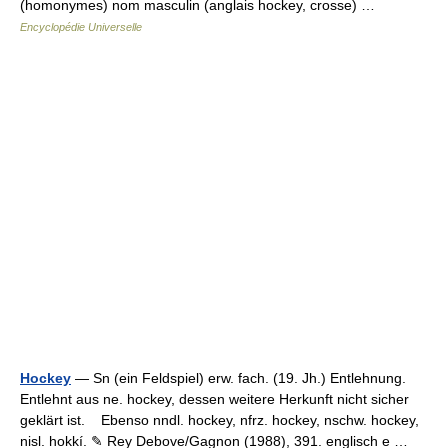
(homonymes) nom masculin (anglais hockey, crosse) …
Encyclopédie Universelle
Hockey
— Sn (ein Feldspiel) erw. fach. (19. Jh.) Entlehnung.
Entlehnt aus ne. hockey, dessen weitere Herkunft nicht sicher
geklärt ist. Ebenso nndl. hockey, nfrz. hockey, nschw. hockey,
nisl. hokkí. ✎ Rey Debove/Gagnon (1988), 391. englisch e …