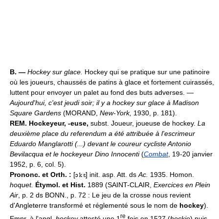
B. —
Hockey sur glace.
Hockey qui se pratique sur une patinoire
où les joueurs, chaussés de patins à glace et fortement cuirassés,
luttent pour envoyer un palet au fond des buts adverses.
—
Aujourd'hui, c'est jeudi soir; il y a hockey sur glace à Madison
Square Gardens
(MORAND,
New-York,
1930, p. 181).
REM.
Hockeyeur, -euse,
subst. Joueur, joueuse de hockey.
La
deuxième place du referendum a été attribuée à l'escrimeur
Eduardo Manglarotti (...) devant le coureur cycliste Antonio
Bevilacqua et le hockeyeur Dino Innocenti
(
Combat
, 19-20 janvier
1952, p. 6, col. 5).
Prononc. et Orth. :
[
] init. asp. Att. ds
Ac.
1935. Homon.
hoquet.
Étymol. et Hist.
1889 (SAINT-CLAIR,
Exercices en Plein
Air
, p. 2 ds BONN., p. 72 : Le jeu de la crosse nous revient
d'Angleterre transformé et réglementé sous le nom de
hockey
).
re
Empr. à l'angl.
hockey
attesté une 1
fois en 1527 (
hockie
) puis