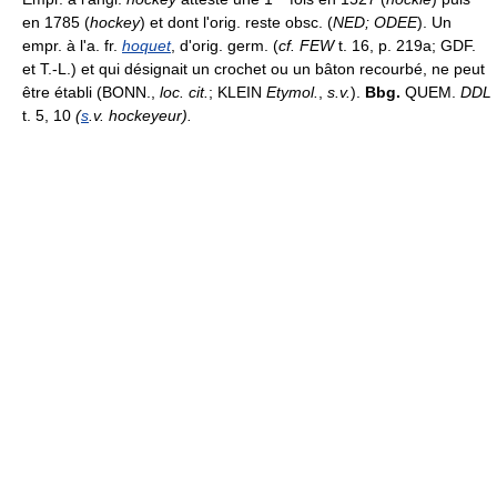
en 1785 (
hockey
) et dont l'orig. reste obsc. (
NED; ODEE
). Un
empr. à l'a. fr.
hoquet
, d'orig. germ. (
cf. FEW
t. 16, p. 219a; GDF.
et T.-L.) et qui désignait un crochet ou un bâton recourbé, ne peut
être établi (BONN.,
loc. cit.
; KLEIN
Etymol.
,
s.v.
).
Bbg.
QUEM.
DDL
t. 5, 10
(
s
.v. hockeyeur).