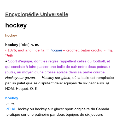
Encyclopédie Universelle
hockey
hockey
hockey
[ 'ɔkɛ ]
n. m.
• 1876; mot
angl.
, de l'
a. fr.
hoquet
« crochet, bâton crochu »,
frq.
°
hôk
♦
Sport d'équipe, dont les règles rappellent celles du football, et
qui consiste à faire passer une balle de cuir entre deux poteaux
(buts), au moyen d'une crosse aplatie dans sa partie courbe.
Hockey sur gazon.
—
Hockey sur glace,
où la balle est remplacée
par un palet que se disputent deux équipes de six patineurs. ⊗
HOM.
Hoquet
,
O. K.
hockey
n.
m.
d1./d
Hockey ou hockey sur glace: sport originaire du Canada
pratiqué sur une patinoire par deux équipes de six joueurs