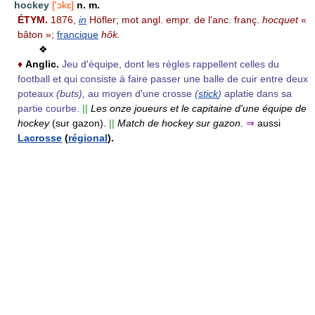
hockey
['ɔkɛ]
n. m.
ÉTYM.
1876,
in
Höfler; mot angl. empr. de l'anc. franç.
hocquet
«
bâton »;
francique
hôk.
❖
♦
Anglic.
Jeu d'équipe, dont les règles rappellent celles du
football et qui consiste à faire passer une balle de cuir entre deux
poteaux
(buts),
au moyen d'une crosse
(
stick
)
aplatie dans sa
partie courbe.
||
Les onze joueurs et le capitaine d'une équipe de
hockey
(sur gazon).
||
Match de hockey sur gazon.
⇒
aussi
Lacrosse
(
régional
).