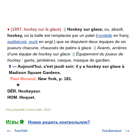
♦
(1897,
hockey sur la glace
).
||
Hockey sur glace,
ou, absolt,
hockey,
où la balle est remplacée par un palet (
rondelle
en franç.
québécois
;
puck
en angl.) que se disputent deux équipes de six
joueurs chacune, chaussés de patins à glace.
||
Avants, arrières
d'une équipe de hockey sur glace.
||
Équipement du joueur de
hockey :
gants, jambières, casque, masque de gardien.
0
— Aujourd'hui, c'est jeudi soir; il y a hockey sur glace à
Madison Square Gardens.
Paul Morand,
New York, p. 181.
❖
DÉR.
Hockeyeur.
HOM.
Hoquet.
Encyclopédie Universelle
.
2012
.
Игры ⚽
Нужно решить контрольную?
hochet
hockeyeur