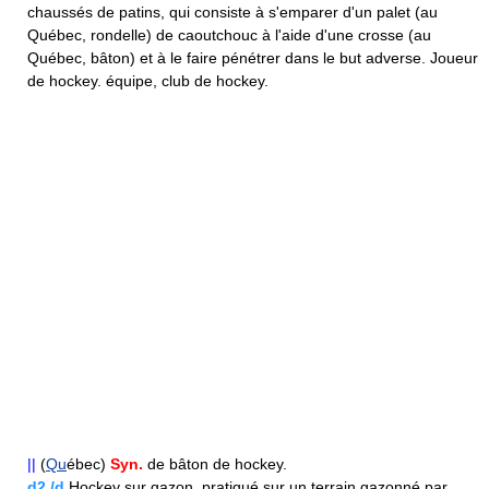
chaussés de patins, qui consiste à s'emparer d'un palet (au
Québec, rondelle) de caoutchouc à l'aide d'une crosse (au
Québec, bâton) et à le faire pénétrer dans le but adverse. Joueur
de hockey. équipe, club de hockey.
||
(
Qu
ébec)
Syn.
de bâton de hockey.
d2./d
Hockey sur gazon, pratiqué sur un terrain gazonné par