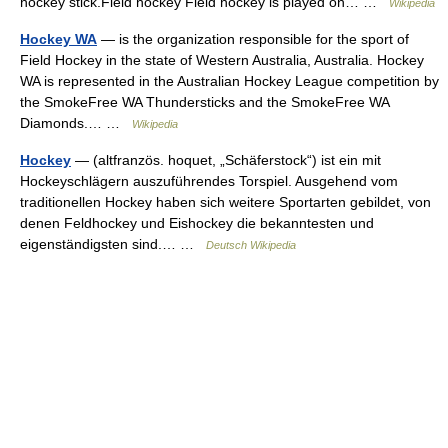
hockey stick.Field hockey Field hockey is played on… …
Wikipedia
Hockey WA
— is the organization responsible for the sport of
Field Hockey in the state of Western Australia, Australia. Hockey
WA is represented in the Australian Hockey League competition by
the SmokeFree WA Thundersticks and the SmokeFree WA
Diamonds.… …
Wikipedia
Hockey
— (altfranzös. hoquet, „Schäferstock“) ist ein mit
Hockeyschlägern auszuführendes Torspiel. Ausgehend vom
traditionellen Hockey haben sich weitere Sportarten gebildet, von
denen Feldhockey und Eishockey die bekanntesten und
eigenständigsten sind.… …
Deutsch Wikipedia